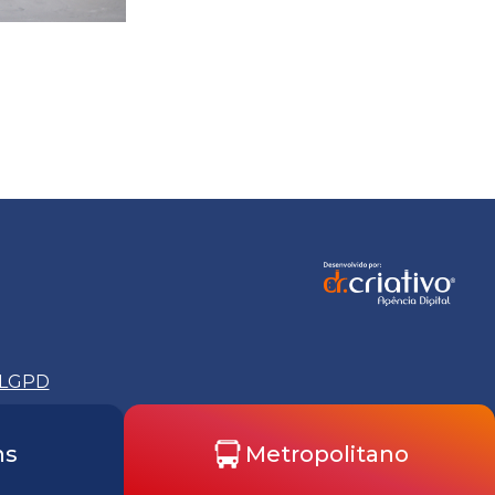
LGPD
ns
Metropolitano