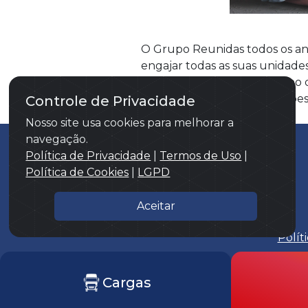
O Grupo Reunidas todos os a
engajar todas as suas unidad
tornar mais quente o inverno
maio de cada ano e as doações 
Controle de Privacidade
Nosso site usa cookies para melhorar a
navegação.
Política de Privacidade
|
Termos de Uso
|
© 2026 Reunidas S/A. Todos os direitos
Política de Cookies
|
LGPD
reservados.
Aceitar
Polít
Cargas