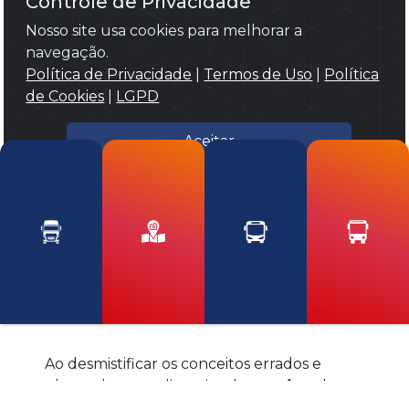
Controle de Privacidade
evitar atrasos e garantir uma viagem
Nosso site usa cookies para melhorar a
tranquila.
navegação.
Esteja Preparado
: Leve consigo itens
Política de Privacidade
|
Termos de Uso
|
Política
essenciais, como água, lanches, um livro
de Cookies
|
LGPD
ou dispositivos eletrônicos para tornar
sua viagem mais confortável.
Aceitar
Seja Cortês
: Respeite os outros
passageiros e o motorista, mantendo o
volume baixo e cedendo o assento a
idosos, gestantes e pessoas com
mobilidade reduzida.
Fique Atento
: Esteja atento ao seu
entorno e aos sinais de parada para não
perder o seu ponto de descida.
Ao desmistificar os conceitos errados e
adotar algumas dicas simples, você pode
aproveitar ao máximo sua experiência de