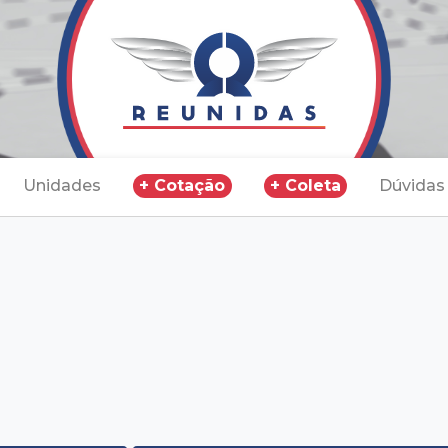
Unidades
+ Cotação
+ Coleta
Dúvidas